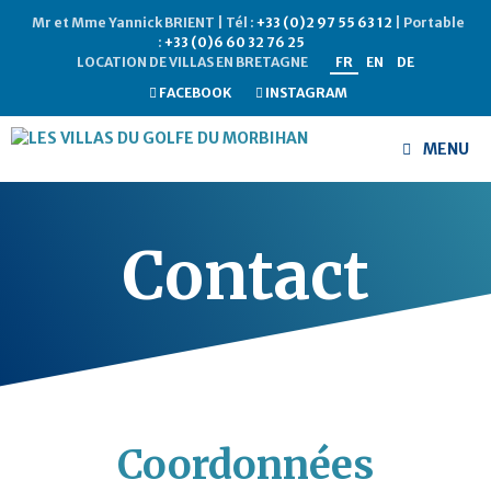
Mr et Mme Yannick BRIENT | Tél :
+33 (0)2 97 55 63 12
| Portable
:
+33 (0)6 60 32 76 25
LOCATION DE VILLAS EN BRETAGNE
FR
EN
DE
FACEBOOK
INSTAGRAM
MENU
Contact
Coordonnées