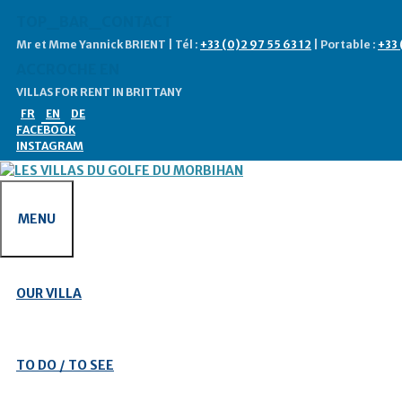
Skip
TOP_BAR_CONTACT
to
Mr et Mme Yannick BRIENT | Tél :
+33 (0)2 97 55 63 12
| Portable :
+33 
content
ACCROCHE EN
VILLAS FOR RENT IN BRITTANY
FR
EN
DE
FACEBOOK
INSTAGRAM
MENU
OUR VILLA
TO DO / TO SEE